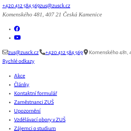
+420 412 584 569
zus@zusck.cz
Komenského 481, 407 21 Česká Kamenice
zus@zusck.cz
+420 412 584 569
Komenského 481, 4
Rychlé odkazy
Akce
Články
Kontaktní formulář
Zaměstnanci ZUŠ
Upozornění
Vzdělávací obory v ZUŠ
Zájemci o studium