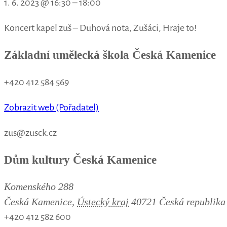
1. 6. 2023
@
16:30
–
18:00
Koncert kapel zuš – Duhová nota, Zušáci, Hraje to!
Základní umělecká škola Česká Kamenice
+420 412 584 569
Zobrazit web (Pořadatel)
zus@zusck.cz
Dům kultury Česká Kamenice
Komenského 288
Česká Kamenice
,
Ústecký kraj
40721
Česká republika
+420 412 582 600