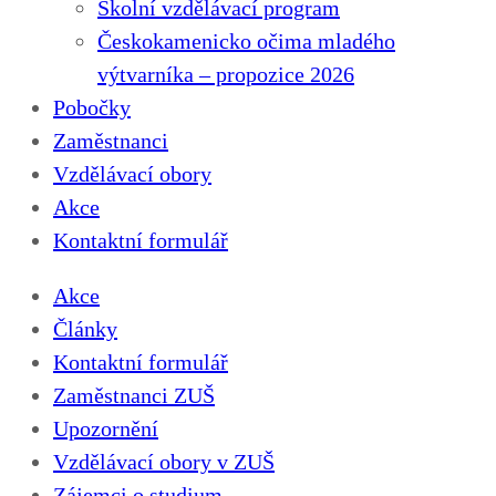
Školní vzdělávací program
Českokamenicko očima mladého
výtvarníka – propozice 2026
Pobočky
Zaměstnanci
Vzdělávací obory
Akce
Kontaktní formulář
Akce
Články
Kontaktní formulář
Zaměstnanci ZUŠ
Upozornění
Vzdělávací obory v ZUŠ
Zájemci o studium