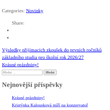
Categories:
Novinky
Share:
Navigace
Výsledky přijímacích zkoušek do prvních ročníků
pro
základního studia pro školní rok 2026/27
příspěvek
Krásné prázdniny!
Vyhledávání
Nejnovější příspěvky
Krásné prázdniny!
Kristýnka Kalousková míří na konzervatoř