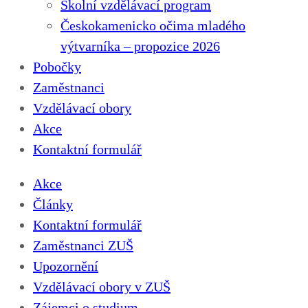
Školní vzdělávací program
Českokamenicko očima mladého
výtvarníka – propozice 2026
Pobočky
Zaměstnanci
Vzdělávací obory
Akce
Kontaktní formulář
Akce
Články
Kontaktní formulář
Zaměstnanci ZUŠ
Upozornění
Vzdělávací obory v ZUŠ
Zájemci o studium