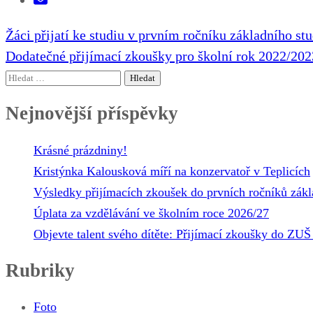
Navigace
Žáci přijatí ke studiu v prvním ročníku základního st
pro
Dodatečné přijímací zkoušky pro školní rok 2022/202
příspěvek
Vyhledávání
Nejnovější příspěvky
Krásné prázdniny!
Kristýnka Kalousková míří na konzervatoř v Teplicích
Výsledky přijímacích zkoušek do prvních ročníků zákl
Úplata za vzdělávání ve školním roce 2026/27
Objevte talent svého dítěte: Přijímací zkoušky do ZUŠ 
Rubriky
Foto