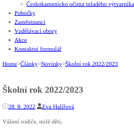
Českokamenicko očima mladého výtvarníka
Pobočky
Zaměstnanci
Vzdělávací obory
Akce
Kontaktní formulář
Home
>
Články
>
Novinky
>
Školní rok 2022/2023
Školní rok 2022/2023
28. 8. 2022
Eva Halířová
Vážení rodiče, milé děti,