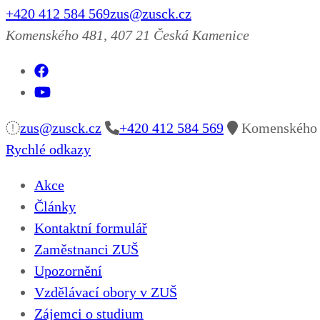
+420 412 584 569
zus@zusck.cz
Komenského 481, 407 21 Česká Kamenice
zus@zusck.cz
+420 412 584 569
Komenského 4
Rychlé odkazy
Akce
Články
Kontaktní formulář
Zaměstnanci ZUŠ
Upozornění
Vzdělávací obory v ZUŠ
Zájemci o studium