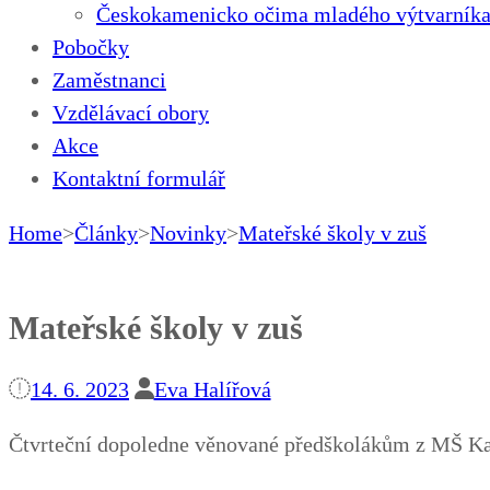
Českokamenicko očima mladého výtvarníka
Pobočky
Zaměstnanci
Vzdělávací obory
Akce
Kontaktní formulář
Home
>
Články
>
Novinky
>
Mateřské školy v zuš
Mateřské školy v zuš
14. 6. 2023
Eva Halířová
Čtvrteční dopoledne věnované předškolákům z MŠ Ka