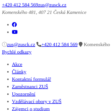
+420 412 584 569
zus@zusck.cz
Komenského 481, 407 21 Česká Kamenice
zus@zusck.cz
+420 412 584 569
Komenského 4
Rychlé odkazy
Akce
Články
Kontaktní formulář
Zaměstnanci ZUŠ
Upozornění
Vzdělávací obory v ZUŠ
Zájemci o studium