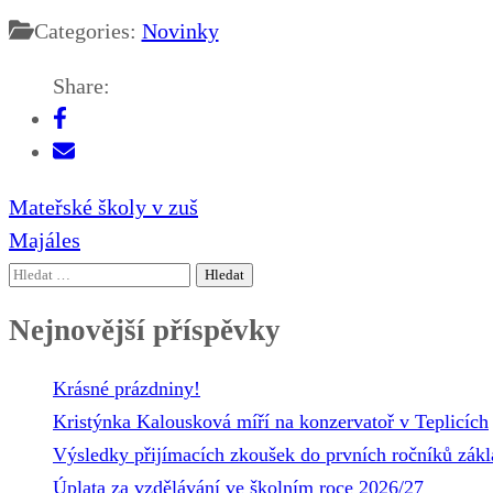
Categories:
Novinky
Share:
Navigace
Mateřské školy v zuš
pro
Majáles
příspěvek
Vyhledávání
Nejnovější příspěvky
Krásné prázdniny!
Kristýnka Kalousková míří na konzervatoř v Teplicích
Výsledky přijímacích zkoušek do prvních ročníků zákl
Úplata za vzdělávání ve školním roce 2026/27