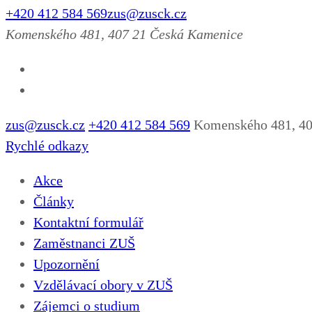
+420 412 584 569
zus@zusck.cz
Komenského 481, 407 21 Česká Kamenice
zus@zusck.cz
+420 412 584 569
Komenského 481, 40
Rychlé odkazy
Akce
Články
Kontaktní formulář
Zaměstnanci ZUŠ
Upozornění
Vzdělávací obory v ZUŠ
Zájemci o studium