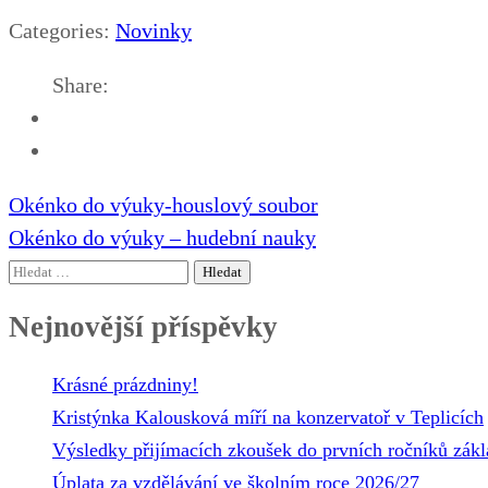
Categories:
Novinky
Share:
Navigace
Okénko do výuky-houslový soubor
pro
Okénko do výuky – hudební nauky
příspěvek
Vyhledávání
Nejnovější příspěvky
Krásné prázdniny!
Kristýnka Kalousková míří na konzervatoř v Teplicích
Výsledky přijímacích zkoušek do prvních ročníků zákl
Úplata za vzdělávání ve školním roce 2026/27