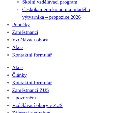
Školní vzdělávací program
Českokamenicko očima mladého
výtvarníka – propozice 2026
Pobočky
Zaměstnanci
Vzdělávací obory
Akce
Kontaktní formulář
Akce
Články
Kontaktní formulář
Zaměstnanci ZUŠ
Upozornění
Vzdělávací obory v ZUŠ
Zájemci o studium