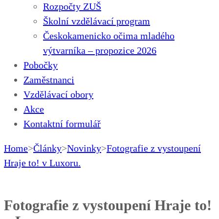
Rozpočty ZUŠ
Školní vzdělávací program
Českokamenicko očima mladého
výtvarníka – propozice 2026
Pobočky
Zaměstnanci
Vzdělávací obory
Akce
Kontaktní formulář
Home
>
Články
>
Novinky
>
Fotografie z vystoupení
Hraje to! v Luxoru.
Fotografie z vystoupení Hraje to!