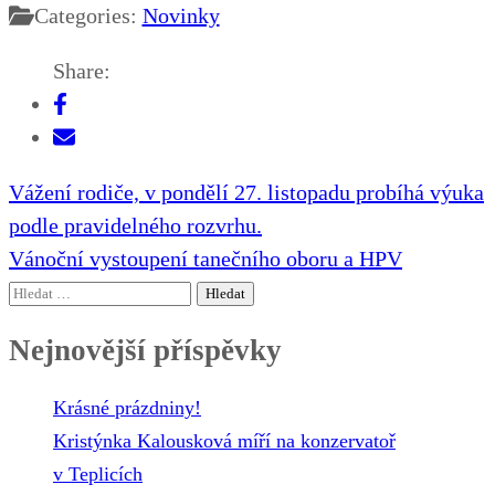
Categories:
Novinky
Share:
Navigace
Vážení rodiče, v pondělí 27. listopadu probíhá výuka
pro
podle pravidelného rozvrhu.
příspěvek
Vánoční vystoupení tanečního oboru a HPV
Vyhledávání
Nejnovější příspěvky
Krásné prázdniny!
Kristýnka Kalousková míří na konzervatoř
v Teplicích