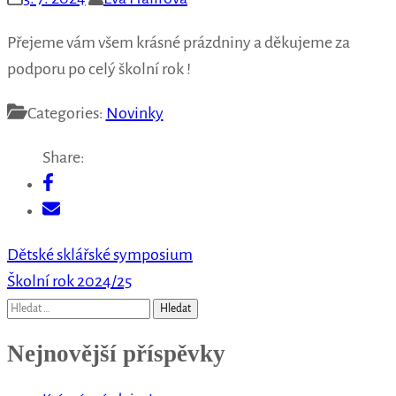
Přejeme vám všem krásné prázdniny a děkujeme za
podporu po celý školní rok !
Categories:
Novinky
Share:
Navigace
Dětské sklářské symposium
pro
Školní rok 2024/25
příspěvek
Vyhledávání
Nejnovější příspěvky