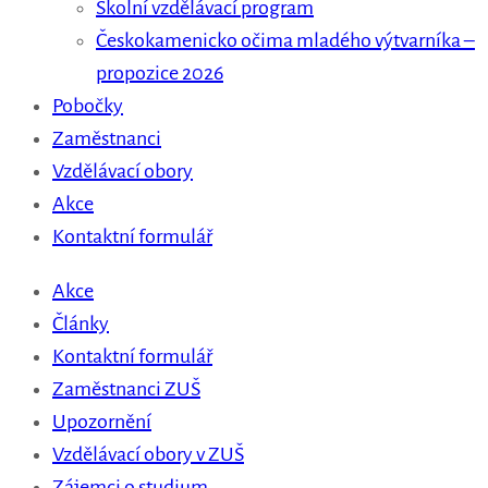
Školní vzdělávací program
Českokamenicko očima mladého výtvarníka –
propozice 2026
Pobočky
Zaměstnanci
Vzdělávací obory
Akce
Kontaktní formulář
Akce
Články
Kontaktní formulář
Zaměstnanci ZUŠ
Upozornění
Vzdělávací obory v ZUŠ
Zájemci o studium