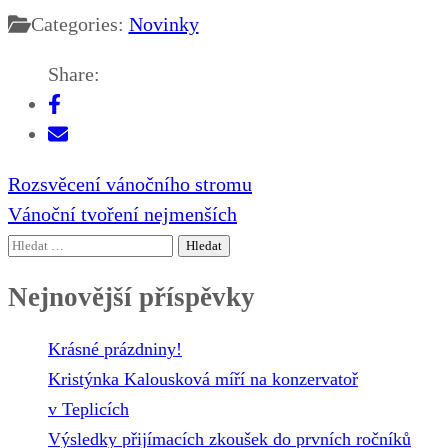
Categories:
Novinky
Share:
Navigace
Rozsvěcení vánočního stromu
pro
Vánoční tvoření nejmenších
příspěvek
Vyhledávání
Nejnovější příspěvky
Krásné prázdniny!
Kristýnka Kalousková míří na konzervatoř
v Teplicích
Výsledky přijímacích zkoušek do prvních ročníků