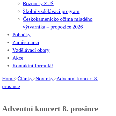
Rozpočty ZUŠ
Školní vzdělávací program
Českokamenicko očima mladého
výtvarníka – propozice 2026
Pobočky
Zaměstnanci
Vzdělávací obory
Akce
Kontaktní formulář
Home
>
Články
>
Novinky
>
Adventní koncert 8.
prosince
Adventní koncert 8. prosince