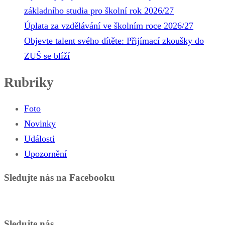
základního studia pro školní rok 2026/27
Úplata za vzdělávání ve školním roce 2026/27
Objevte talent svého dítěte: Přijímací zkoušky do
ZUŠ se blíží
Rubriky
Foto
Novinky
Události
Upozornění
Sledujte nás na Facebooku
Sledujte nás