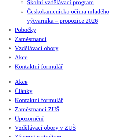
Školní vzdělávací program
Českokamenicko očima mladého
výtvarníka – propozice 2026
Pobočky
Zaměstnanci
Vzdělávací obory
Akce
Kontaktní formulář
Akce
Články
Kontaktní formulář
Zaměstnanci ZUŠ
Upozornění
Vzdělávací obory v ZUŠ
Zájemci o studium