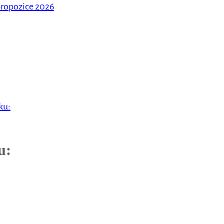
ropozice 2026
ku:
u: