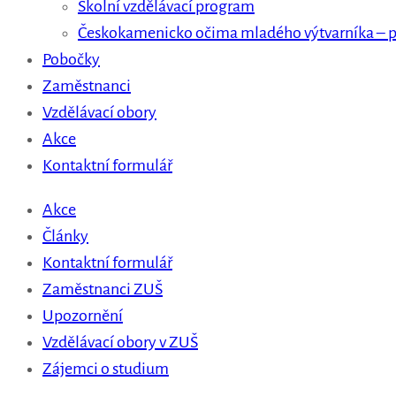
Školní vzdělávací program
Českokamenicko očima mladého výtvarníka – p
Pobočky
Zaměstnanci
Vzdělávací obory
Akce
Kontaktní formulář
Akce
Články
Kontaktní formulář
Zaměstnanci ZUŠ
Upozornění
Vzdělávací obory v ZUŠ
Zájemci o studium