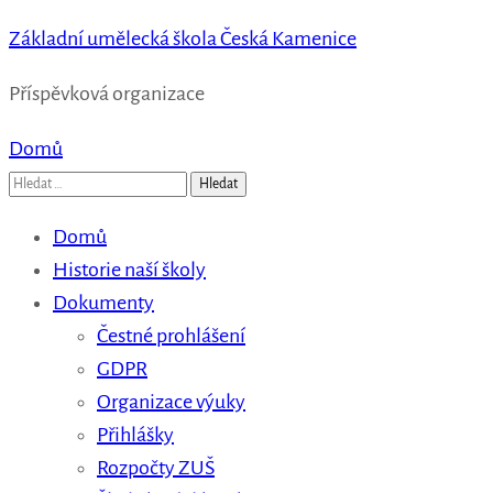
Základní umělecká škola Česká Kamenice
Příspěvková organizace
Domů
Vyhledávání
Domů
Historie naší školy
Dokumenty
Čestné prohlášení
GDPR
Organizace výuky
Přihlášky
Rozpočty ZUŠ