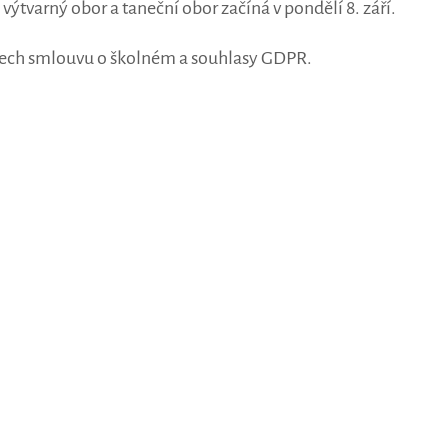
tvarný obor a taneční obor začíná v pondělí 8. září.
h dnech smlouvu o školném a souhlasy GDPR.