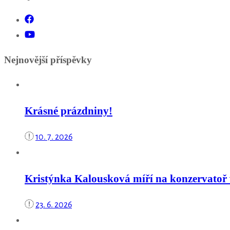
Nejnovější příspěvky
Krásné prázdniny!
10. 7. 2026
Kristýnka Kalousková míří na konzervatoř 
23. 6. 2026