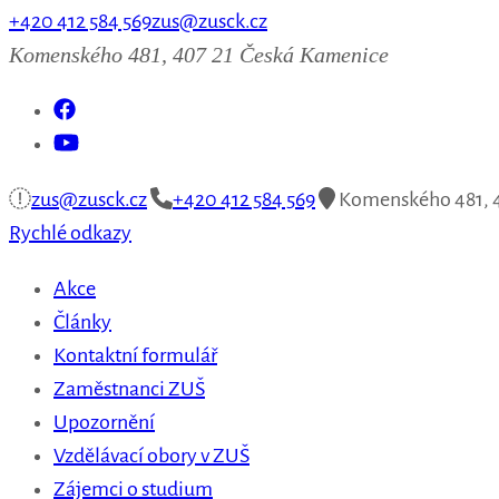
+420 412 584 569
zus@zusck.cz
Komenského 481, 407 21 Česká Kamenice
zus@zusck.cz
+420 412 584 569
Komenského 481, 4
Rychlé odkazy
Akce
Články
Kontaktní formulář
Zaměstnanci ZUŠ
Upozornění
Vzdělávací obory v ZUŠ
Zájemci o studium