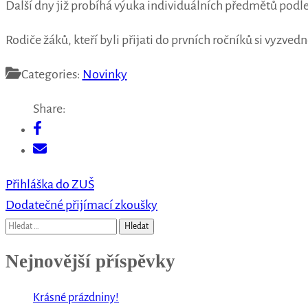
Další dny již probíhá výuka individuálních předmětů podle
Rodiče žáků, kteří byli přijati do prvních ročníků si vyzve
Categories:
Novinky
Share:
Navigace
Přihláška do ZUŠ
pro
Dodatečné přijímací zkoušky
příspěvek
Vyhledávání
Nejnovější příspěvky
Krásné prázdniny!