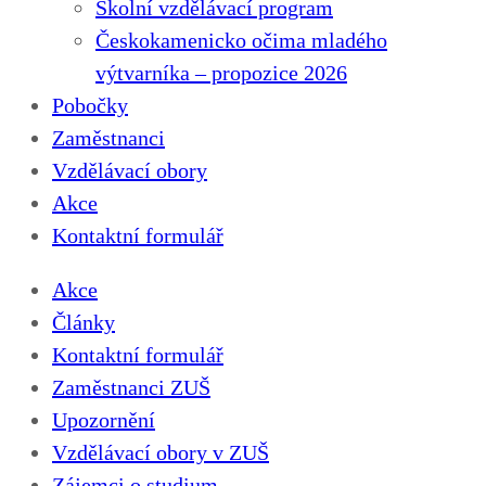
Školní vzdělávací program
Českokamenicko očima mladého
výtvarníka – propozice 2026
Pobočky
Zaměstnanci
Vzdělávací obory
Akce
Kontaktní formulář
Akce
Články
Kontaktní formulář
Zaměstnanci ZUŠ
Upozornění
Vzdělávací obory v ZUŠ
Zájemci o studium