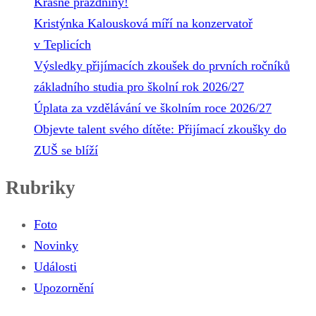
Krásné prázdniny!
Kristýnka Kalousková míří na konzervatoř
v Teplicích
Výsledky přijímacích zkoušek do prvních ročníků
základního studia pro školní rok 2026/27
Úplata za vzdělávání ve školním roce 2026/27
Objevte talent svého dítěte: Přijímací zkoušky do
ZUŠ se blíží
Rubriky
Foto
Novinky
Události
Upozornění