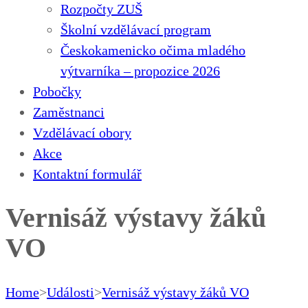
Rozpočty ZUŠ
Školní vzdělávací program
Českokamenicko očima mladého
výtvarníka – propozice 2026
Pobočky
Zaměstnanci
Vzdělávací obory
Akce
Kontaktní formulář
Vernisáž výstavy žáků
VO
Home
>
Události
>
Vernisáž výstavy žáků VO