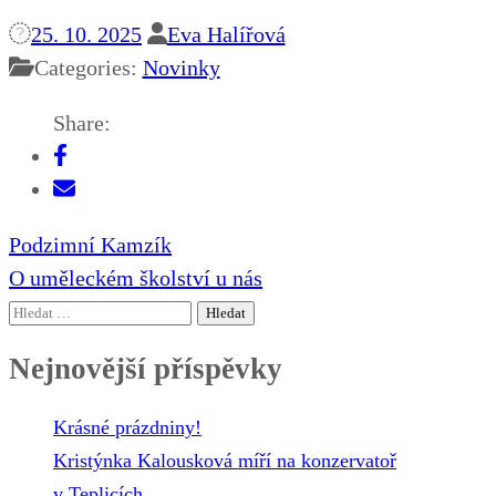
25. 10. 2025
Eva Halířová
Categories:
Novinky
Share:
Navigace
Podzimní Kamzík
pro
O uměleckém školství u nás
příspěvek
Vyhledávání
Nejnovější příspěvky
Krásné prázdniny!
Kristýnka Kalousková míří na konzervatoř
v Teplicích