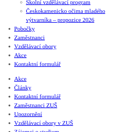
Školní vzdělávací program
Českokamenicko očima mladého
výtvarníka – propozice 2026
Pobočky
Zaměstnanci
Vzdělávací obory
Akce
Kontaktní formulář
Akce
Články
Kontaktní formulář
Zaměstnanci ZUŠ
Upozornění
Vzdělávací obory v ZUŠ
Zájemci o studium