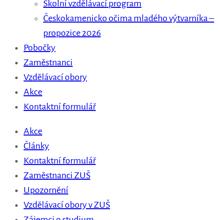
Školní vzdělávací program
Českokamenicko očima mladého výtvarníka –
propozice 2026
Pobočky
Zaměstnanci
Vzdělávací obory
Akce
Kontaktní formulář
Akce
Články
Kontaktní formulář
Zaměstnanci ZUŠ
Upozornění
Vzdělávací obory v ZUŠ
Zájemci o studium