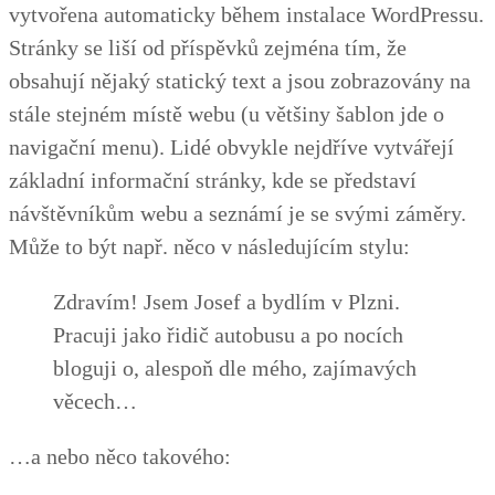
vytvořena automaticky během instalace WordPressu.
Stránky se liší od příspěvků zejména tím, že
obsahují nějaký statický text a jsou zobrazovány na
stále stejném místě webu (u většiny šablon jde o
navigační menu). Lidé obvykle nejdříve vytvářejí
základní informační stránky, kde se představí
návštěvníkům webu a seznámí je se svými záměry.
Může to být např. něco v následujícím stylu:
Zdravím! Jsem Josef a bydlím v Plzni.
Pracuji jako řidič autobusu a po nocích
bloguji o, alespoň dle mého, zajímavých
věcech…
…a nebo něco takového: