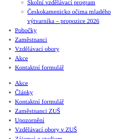
Školní vzdělávací program
Českokamenicko očima mladého
výtvarníka – propozice 2026
Pobočky
Zaměstnanci
Vzdělávací obory
Akce
Kontaktní formulář
Akce
Články
Kontaktní formulář
Zaměstnanci ZUŠ
Upozornění
Vzdělávací obory v ZUŠ
Zájemci o studium